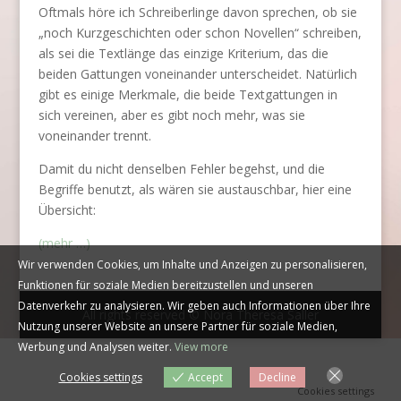
Oftmals höre ich Schreiberlinge davon sprechen, ob sie
„noch Kurzgeschichten oder schon Novellen“ schreiben,
als sei die Textlänge das einzige Kriterium, das die
beiden Gattungen voneinander unterscheidet. Natürlich
gibt es einige Merkmale, die beide Textgattungen in
sich vereinen, aber es gibt noch mehr, was sie
voneinander trennt.
Damit du nicht denselben Fehler begehst, und die
Begriffe benutzt, als wären sie austauschbar, hier eine
Übersicht:
(mehr …)
Wir verwenden Cookies, um Inhalte und Anzeigen zu personalisieren,
Funktionen für soziale Medien bereitzustellen und unseren
Datenverkehr zu analysieren. Wir geben auch Informationen über Ihre
All rights reserved © Nora Theresa Saller
Nutzung unserer Website an unsere Partner für soziale Medien,
Werbung und Analysen weiter.
View more
Cookies settings
Accept
Decline
Cookies settings